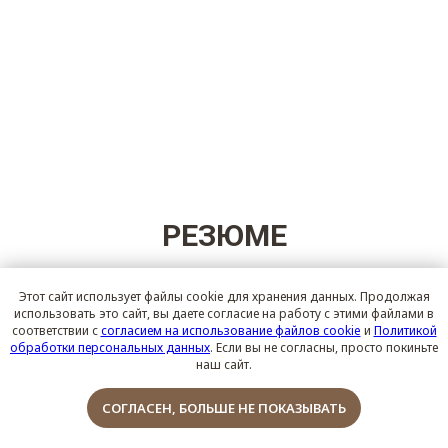
РЕЗЮМЕ
Этот сайт использует файлы cookie для хранения данных. Продолжая
использовать это сайт, вы даете согласие на работу с этими файлами в
соответствии с
согласием на использование файлов cookie
и
Политикой
Холостяцкий интерьер отнюдь не обязан
обработки персональных данных
. Если вы не согласны, просто покиньте
соответствовать клишированным представлениям:
наш сайт.
существует много решений, из которых каждый
мужчина способен подобрать вариант себе по вкусу.
Обсудить проект
СОГЛАСЕН, БОЛЬШЕ НЕ ПОКАЗЫВАТЬ
Главное при формировании дизайна интерьера