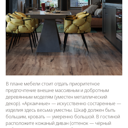
В плане мебели стоит отдать приоритетное
предпочтение внешне массивным и добротным
деревянным моделям (уместен металлический
декор). «Архаичные» — искусственно состаренные —
изделия здесь весьма уместны. Шкаф должен быть
большим, кровать — умеренно большой. В гостиной
расположите кожаный диван (оттенок — чёрный