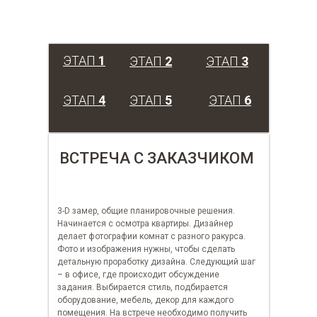
ЭТАП
1
ЭТАП
2
ЭТАП
3
ЭТАП
4
ЭТАП
5
ЭТАП
6
ВСТРЕЧА С ЗАКАЗЧИКОМ
3-D замер, общие планировочные решения.
Начинается с осмотра квартиры. Дизайнер
делает фотографии комнат с разного ракурса.
Фото и изображения нужны, чтобы сделать
детальную проработку дизайна. Следующий шаг
– в офисе, где происходит обсуждение
задания. Выбирается стиль, подбирается
оборудование, мебель, декор для каждого
помещения. На встрече необходимо получить