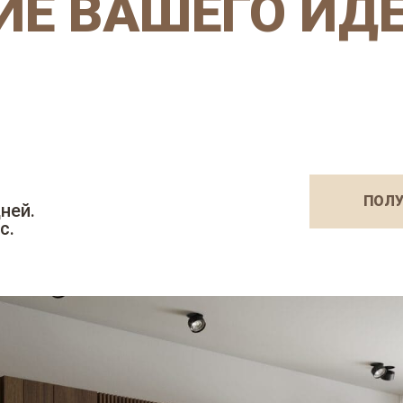
Е ВАШЕГО ИД
ПОЛУ
ней.
с.