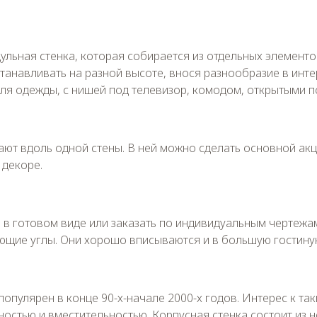
ульная стенка, которая собирается из отдельных элементо
танавливать на разной высоте, внося разнообразие в инте
ля одежды, с нишей под телевизор, комодом, открытыми п
вают вдоль одной стены. В ней можно сделать основной ак
 декоре.
 в готовом виде или заказать по индивидуальным чертежа
ющие углы. Они хорошо вписываются и в большую гостиную
популярен в конце 90-х-начале 2000-х годов. Интерес к так
остью и вместительностью. Корпусная стенка состоит из 