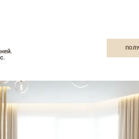
ПОЛУ
ней.
с.