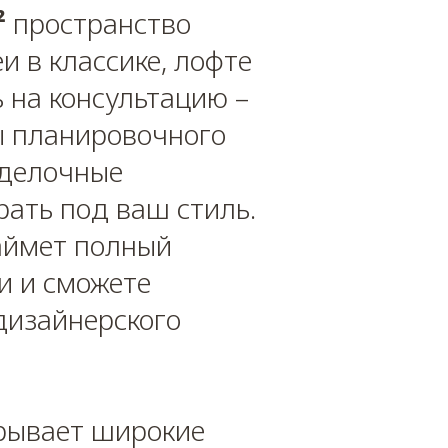
²
пространство
и в классике, лофте
 на консультацию –
ы планировочного
тделочные
ать под ваш стиль.
займет полный
и и сможете
дизайнерского
рывает широкие