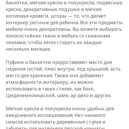
банкетки, мягкие кресла и полукресла, подвесные
кресла, декоративные подушки и мягкие
изголовья кровати, шторы — то, что делает
интерьер уютным для ребенка. Все эти предметы
мебели очень декоративны. Вы можете выбирать
износостойкие ткани и мебель со съемными
чехлами, чтобы легко стирать их каждые
несколько месяцев.
КОНСУЛЬТАЦИЯ
Пуфики и банкетки предоставляют место для
АРТ-ДИРЕКТОРА
сидения гостей, плюс внутри, под крышкой, есть
И СОБСТВЕННИКА
место для хранения. Также они добавляют
БЮРО ICON INTERIORS
атмосферности интерьеру, их можно
использовать в таких стилях, как бохо,
средиземноморский, шале, ар-деко и других.
Мягкие кресла и полукресла очень удобны для
ежедневного использования. Нет никакого
смысла использовать деревянные стулья и
табуреты для интерьера детской комнаты.