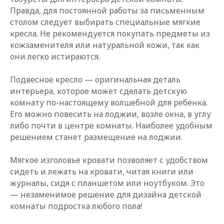
Правда, для постоянной работы за письменным
столом следует выбирать специальные мягкие
кресла. Не рекомендуется покупать предметы из
кожзаменителя или натуральной кожи, так как
КОНСТАНТИН ЩЕРБАКОВ
они легко истираются.
За 1,5 часа Константин ответит
на любые вопросы о вашем будущем
Подвесное кресло — оригинальная деталь
проекте. Поможет построить
интерьера, которое может сделать детскую
концепцию интерьера, составит план
работ и расскажет об особенностях
комнату по-настоящему волшебной для ребенка.
реализации элементов интерьера в
Его можно повесить на лоджии, возле окна, в углу
разных стилях.
либо почти в центре комнаты. Наиболее удобным
решением станет размещение на лоджии.
Мягкое изголовье кровати позволяет с удобством
ЗАПИСАТЬСЯ НА
сидеть и лежать на кровати, читая книги или
ВСТРЕЧУ
журналы, сидя с планшетом или ноутбуком. Это
— незаменимое решение для дизайна детской
Получите бесплатную консультацию
комнаты подростка любого пола!
до 1,5 часов (по желанию клиента).
Онлайн или оффлайн.