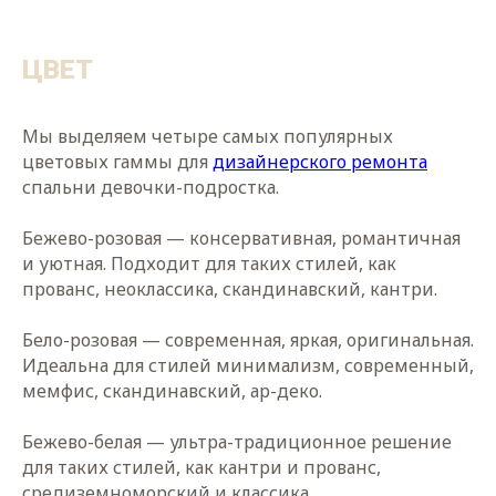
ЦВЕТ
+7
Мы выделяем четыре самых популярных
цветовых гаммы для
дизайнерского ремонта
Я даю
согласие на обработку
спальни девочки-подростка.
персональных данных
в соответствии
с
Политикой обработки персональных
данных
Бежево-розовая — консервативная, романтичная
и уютная. Подходит для таких стилей, как
Я хочу
получать
полезные материалы
прованс, неоклассика, скандинавский, кантри.
и другие новостные и рекламные
рассылки
Бело-розовая — современная, яркая, оригинальная.
Идеальна для стилей минимализм, современный,
ОТПРАВИТЬ
мемфис, скандинавский, ар-деко.
Бежево-белая — ультра-традиционное решение
для таких стилей, как кантри и прованс,
средиземноморский и классика.