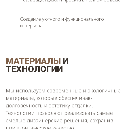
РАЗРАБОТКА ДИЗАЙН-
Создание уютного и функционального
ПРОЕКТА
интерьера.
На этом этапе профессиональный дизайнер
выезжает на объект для замеров, обсуждает
ваши предпочтения, образ жизни, подбирает
несколько вариантов планировочных
решений, отделки и стиль интерьера. После
согласования всех деталей создаётся
МАТЕРИАЛЫ
И
полноценный проект с 3D-визуализациями
будущего пространства.
ТЕХНОЛОГИИ
Мы используем современные и экологичные
материалы, которые обеспечивают
долговечность и эстетику отделки.
Технологии позволяют реализовать самые
смелые дизайнерские решения, сохранив
при этом высокое качество.