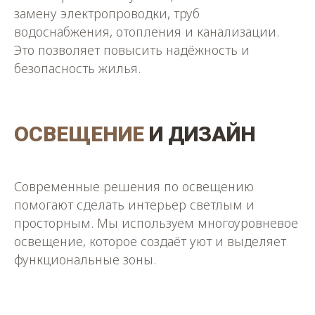
замену электропроводки, труб
водоснабжения, отопления и канализации.
РАЗРАБОТКА ДИЗАЙН-
Это позволяет повысить надёжность и
ПРОЕКТА
безопасность жилья.
На этом этапе профессиональный дизайнер
выезжает на объект для замеров, обсуждает
ваши предпочтения, образ жизни, подбирает
несколько вариантов планировочных
ОСВЕЩЕНИЕ
И ДИЗАЙН
решений, отделки и стиль интерьера. После
согласования всех деталей создаётся
полноценный проект с 3D-визуализациями
будущего пространства.
Современные решения по освещению
помогают сделать интерьер светлым и
просторным. Мы используем многоуровневое
освещение, которое создаёт уют и выделяет
функциональные зоны.