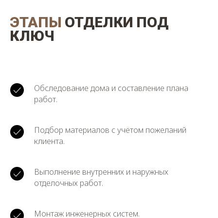
На этом этапе профессиональный дизайнер
выезжает на объект для замеров, обсуждает
ЭТАПЫ
ОТДЕЛКИ ПОД
ваши предпочтения, образ жизни, подбирает
несколько вариантов планировочных
КЛЮЧ
решений, отделки и стиль интерьера. После
согласования всех деталей создаётся
полноценный проект с 3D-визуализациями
будущего пространства.
Обследование дома и составление плана
работ.
Подбор материалов с учётом пожеланий
клиента.
Выполнение внутренних и наружных
отделочных работ.
Монтаж инженерных систем.