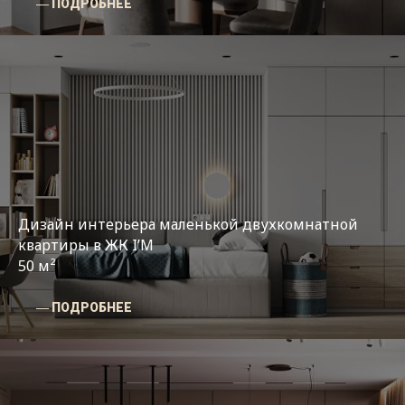
― ПОДРОБНЕЕ
Дизайн интерьера маленькой двухкомнатной
квартиры в ЖК I’M
50 м²
― ПОДРОБНЕЕ