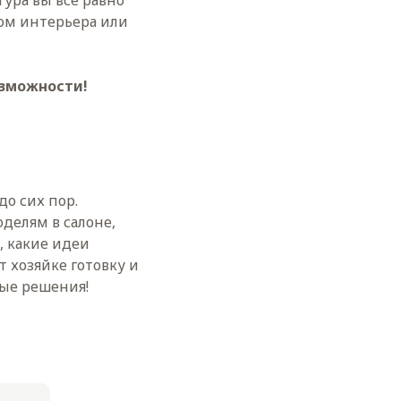
тура вы все равно
ом интерьера или
озможности!
до сих пор.
оделям в салоне,
, какие идеи
т хозяйке готовку и
ные решения!