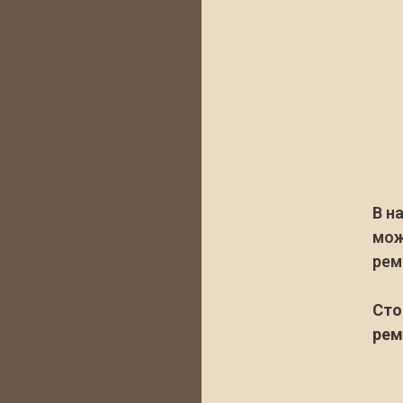
В н
мо
рем
Сто
рем