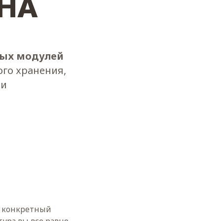
НА
ых модулей
ого хранения,
 и
й конкретный