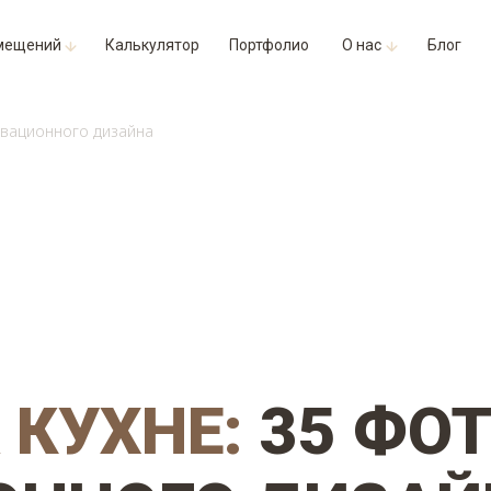
мещений
Калькулятор
Портфолио
О нас
Блог
овационного дизайна
 КУХНЕ:
35 ФО