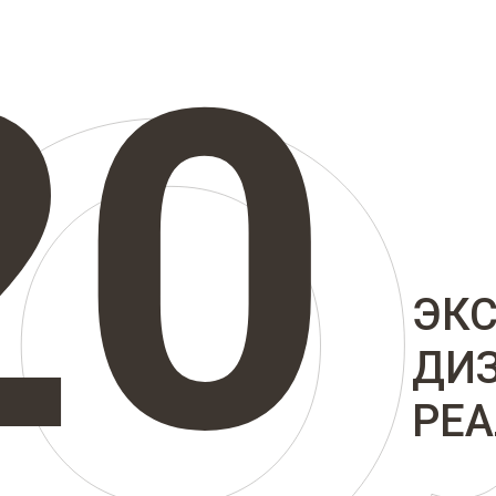
20
ЭК
ДИ
РЕ