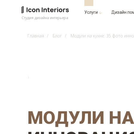
Услуги
Дизайн по
Студия дизайна интерьера
Главная
/
Блог
/
Модули на кухне: 35 фото инн
↓
МОДУЛИ НА