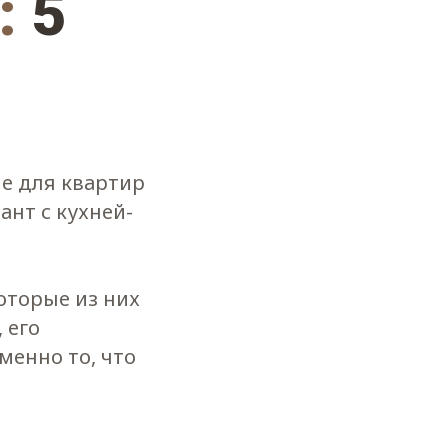
:
5
е для квартир
ант с кухней-
которые из них
 его
менно то, что