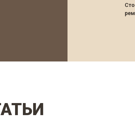
Сто
рем
ТАТЬИ