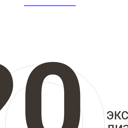
ICONINTERIORS
20
ЭК