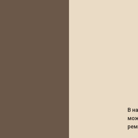
В н
мо
рем