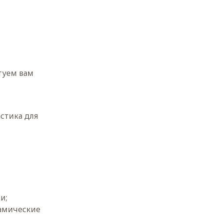
туем вам
стика для
и;
рамические