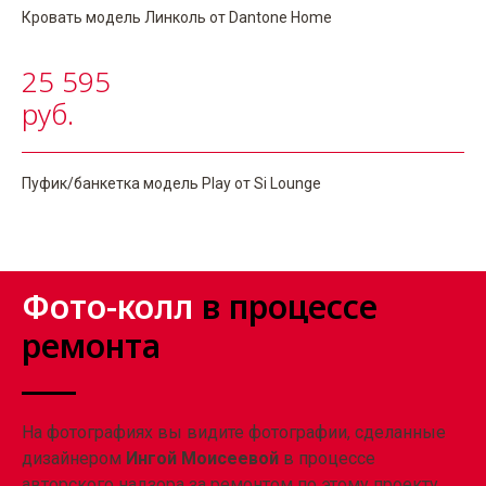
Кровать модель Линколь от Dantone Home
25 595
руб.
Пуфик/банкетка модель Play от Si Lounge
КОНСТАНТИН ЩЕРБАКОВ
За 1,5 часа Константин ответит
на любые вопросы о вашем будущем
Фото-колл
в процессе
проекте. Поможет построить
концепцию интерьера, составит план
ремонта
работ и расскажет об особенностях
реализации элементов интерьера в
разных стилях.
На фотографиях вы видите фотографии, сделанные
дизайнером
Ингой Моисеевой
в процессе
ЗАПИСАТЬСЯ НА
авторского надзора за ремонтом по этому проекту.