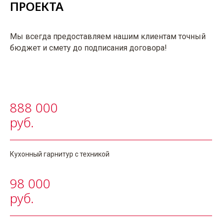
ПРОЕКТА
Мы всегда предоставляем нашим клиентам точный
бюджет и смету до подписания договора!
888 000
руб.
Кухонный гарнитур с техникой
КОНСУЛЬТАЦИЯ
АРТ-ДИРЕКТОРА
98 000
И СОБСТВЕННИКА
руб.
БЮРО ICON INTERIORS