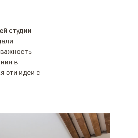
ей студии
дали
 важность
ния в
 эти идеи с