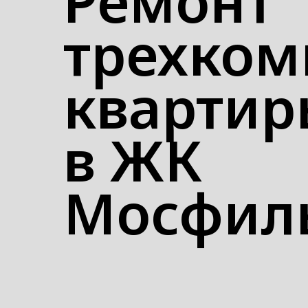
Ремонт
трехком
квартир
в ЖК
Мосфил