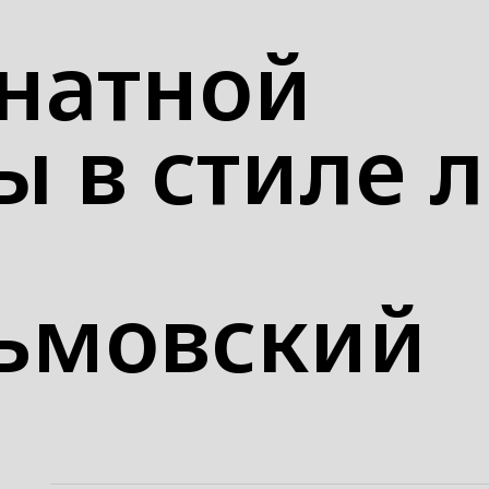
натной
ы в стиле 
ьмовский