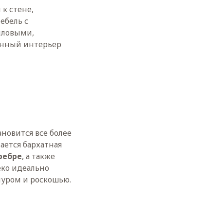
к стене,
ебель с
иловыми,
енный интерьер
новится все более
ается бархатная
ребре
, а также
еко идеально
муром и роскошью.