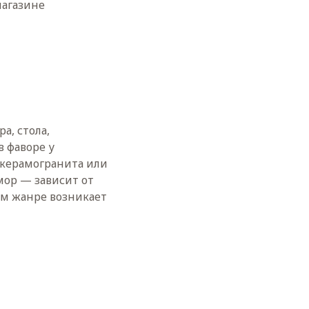
магазине
а, стола,
в фаворе у
 керамогранита или
ор — зависит от
ом жанре возникает