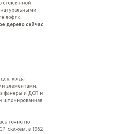
о стеклянной
ы натуральными
е лофт с
ое дерево сейчас
дов, когда
ими элементами,
из фанеры и ДСП и
 и шпонированная
ась точно по
Р, скажем, в 1962