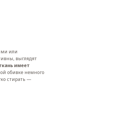
ыми или
тивны, выглядят
ткань имеет
кой обивке немного
гко стирать —