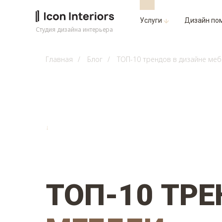
Услуги
Дизайн по
Студия дизайна интерьера
Главная
/
Блог
/
ТОП-10 трендов в дизайне ме
↓
ТОП-10 ТР