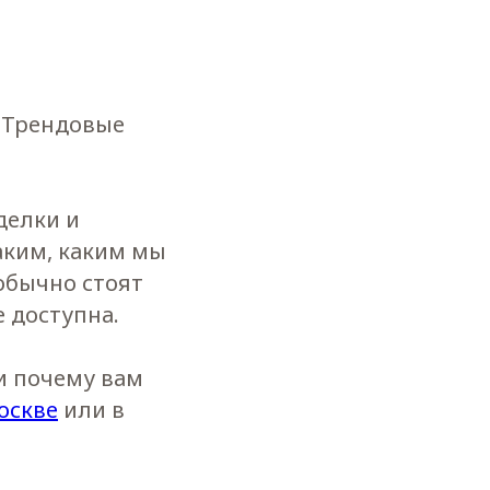
 Трендовые
делки и
аким, каким мы
обычно стоят
 доступна.
и почему вам
оскве
или в