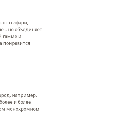
кого сафари,
ане… но объединяет
й гамме и
а понравится
род, например,
более и более
юбом монохромном