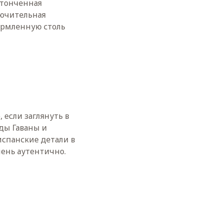
утонченная
лючительная
ормленную столь
 если заглянуть в
ды Гаваны и
испанские детали в
чень аутентично.