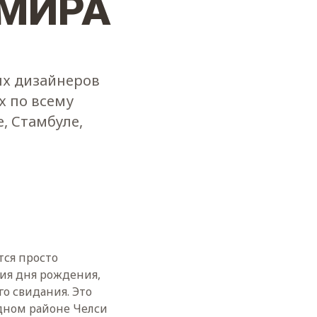
 МИРА
ых дизайнеров
х по всему
, Стамбуле,
тся просто
ния дня рождения,
о свидания. Это
одном районе Челси