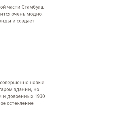
ой части Стамбула,
рится очень модно.
анды и создает
и совершенно новые
старом здании, но
и и довоенных 1930
ное остекление