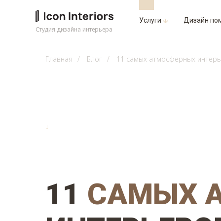
Услуги
Дизайн по
Студия дизайна интерьера
Главная
/
Блог
/
11 самых атмосферных интер
↓
11
САМЫХ 