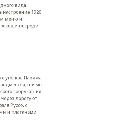
одного вида
е настроение 1920
им меню и
 роскоши посреди
х уголков Парижа.
предместья, прямо
еского сооружения
 Через дорогу от
ля Руссо, с
ми и платанами.