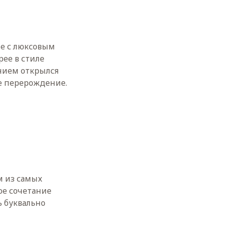
е с люксовым
рее в стиле
нием открылся
ое перерождение.
м из самых
ое сочетание
ь буквально